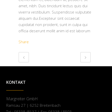
amet, nibh. Duis tincidunt lectus quis dui
viverra vestibulum. Suspendisse vulputate
aliquam dui.Excepteur sint occaecat
cupidatat non proident, sunt in culpa qui
officia deserunt mollit anim id est laborum
Share
KONTAKT
Margreiter GmbH
Ramsau 27 | 6252 Breitenbach
Tel.: 05338 /8137 | Fax: 05338 / 8503